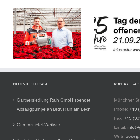
n
25 Jahre Gärtnersiedlung
Lkw-Fahr
RK
Rain am Lech
NEUESTE BEITRÄGE
KONTAKT GÄR
Gärtnersiedlung Rain GmbH spendet
Münchner St
Absaugpumpe an BRK Rain am Lech
Phone:
+49 
Fax:
+49 (90
Gummistiefel-Weitwurf
Email:
info@
Web:
www.ga