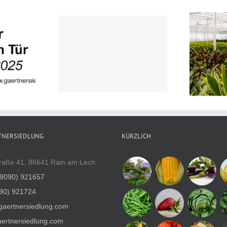
Gärtnermeister/-
techniker oder Bachelor
er (m/w/d)
(m/w/d) in Vollzeit für
Grünpflanzen
TNERSIEDLUNG
KÜRZLICH
raße 41, 86641 Rain am Lech
(9090) 921657
90) 921724
gaertnersiedlung.com
ertnersiedlung.com