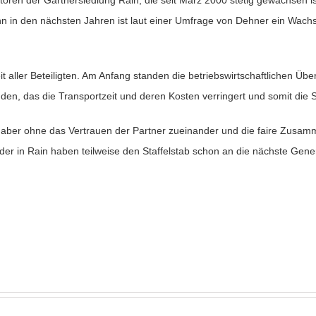
toren der Gärtnersiedlung Rain, die seit März 2000 stetig gewachsen i
nn in den nächsten Jahren ist laut einer Umfrage von Dehner ein Wach
eit aller Beteiligten. Am Anfang standen die betriebswirtschaftlichen Üb
finden, das die Transportzeit und deren Kosten verringert und somit die 
 aber ohne das Vertrauen der Partner zueinander und die faire Zusammen
er in Rain haben teilweise den Staffelstab schon an die nächste Gener