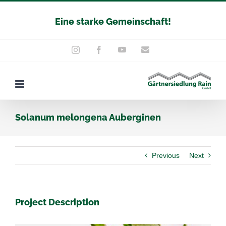
Zum
Eine starke Gemeinschaft!
Inhalt
springen
YouTube
E-
Instagram
Facebook
Mail
Solanum melongena Auberginen
Previous
Next
Project Description