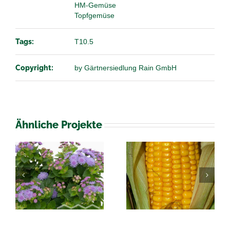
HM-Gemüse
Topfgemüse
Tags:
T10.5
Copyright:
by Gärtnersiedlung Rain GmbH
Ähnliche Projekte
Physalis peruviana
Zea Mais
Andenbeere