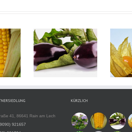
 melongena
Physalis peruviana
rginen
Andenbeere
TNERSIEDLUNG
KÜRZLICH
raße 41, 86641 Rain am Lech
(9090) 921657