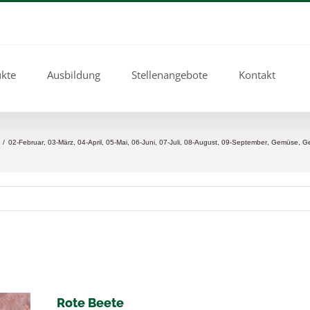
kte
Ausbildung
Stellenangebote
Kontakt
/
02-Februar
,
03-März
,
04-April
,
05-Mai
,
06-Juni
,
07-Juli
,
08-August
,
09-September
,
Gemüse
,
G
Rote Beete