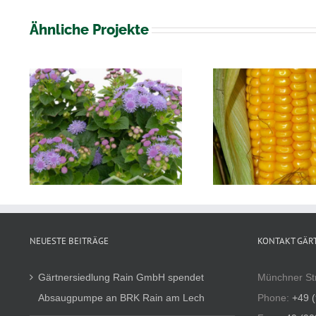
Ähnliche Projekte
num
Solanum
Zea Mais
Aube
NEUESTE BEITRÄGE
KONTAKT GÄR
Gärtnersiedlung Rain GmbH spendet
Münchner St
Absaugpumpe an BRK Rain am Lech
Phone:
+49 