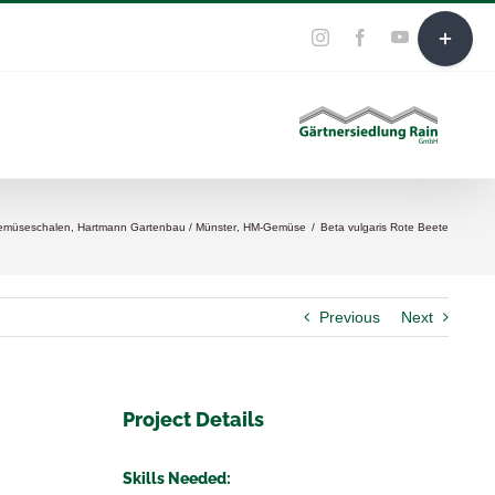
Toggle
YouTube
E-
Instagram
Facebook
Mail
Sliding
Bar
Area
emüseschalen
,
Hartmann Gartenbau / Münster
,
HM-Gemüse
/
Beta vulgaris Rote Beete
Previous
Next
Project Details
Skills Needed: