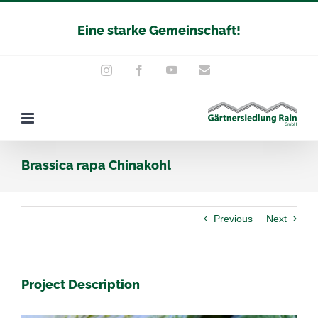
Zum
Eine starke Gemeinschaft!
Inhalt
springen
YouTube
E-
Instagram
Facebook
Mail
Brassica rapa Chinakohl
Previous
Next
Project Description