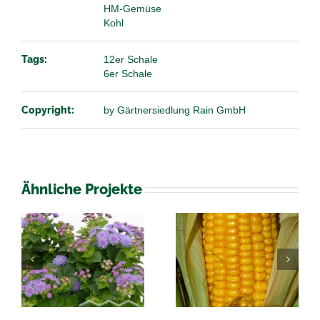
HM-Gemüse
Kohl
Tags:
12er Schale
6er Schale
Copyright:
by Gärtnersiedlung Rain GmbH
Ähnliche Projekte
Solanum
Zea Mais
melongena
Auberginen