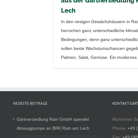
aus der Gärtnersiedlung 
Lech
In den riesigen Gewächshäusern in Ra
herrschen ganz unterschiedliche klimat
Bedingungen, denn ganz unterschiedli
sollen beste Wachstumschancen gege
Palmen, Salat, Gemüse. Ein modernes 
NEUESTE BEITRÄGE
KONTAKT GÄR
Gärtnersiedlung Rain GmbH spendet
Münchner St
Absaugpumpe an BRK Rain am Lech
Phone:
+49 
Fax:
+49 (90