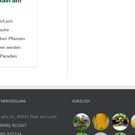
Rain am
in/Lech
ische
chen Pflanzen
ben werden:
Paradies.
TNERSIEDLUNG
KÜRZLICH
raße 41, 86641 Rain am Lech
(9090) 921657
90) 921724