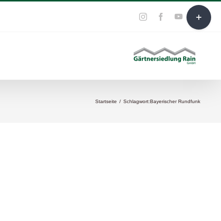
Toggle
YouTube
E-
Instagram
Facebook
Mail
Sliding
Bar
Area
Startseite
/
Schlagwort:
Bayerischer Rundfunk