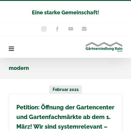
Zum
Eine starke Gemeinschaft!
Inhalt
springen
YouTube
E-
Instagram
Facebook
Mail
modern
Februar 2021
Petition: Öffnung der Gartencenter
und Gartenfachmärkte ab dem 1.
März! Wir sind systemrelevant –