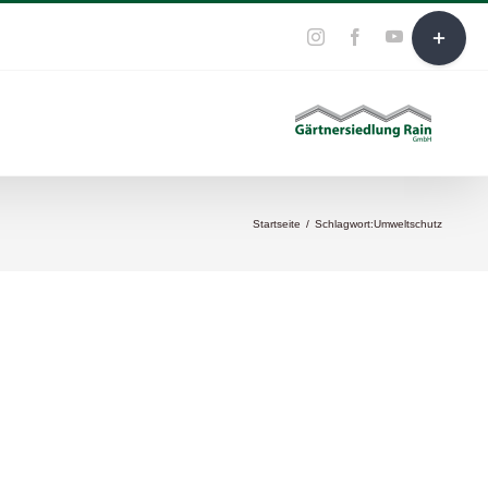
Toggle
YouTube
E-
Instagram
Facebook
Mail
Sliding
Bar
Area
Startseite
/
Schlagwort:
Umweltschutz