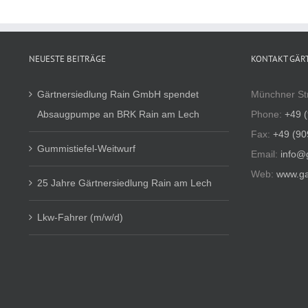
NEUESTE BEITRÄGE
KONTAKT GÄR
Gärtnersiedlung Rain GmbH spendet
Münchner St
Absaugpumpe an BRK Rain am Lech
Phone:
+49 
Fax:
+49 (90
Gummistiefel-Weitwurf
Email:
info@
Web:
www.ga
25 Jahre Gärtnersiedlung Rain am Lech
Lkw-Fahrer (m/w/d)