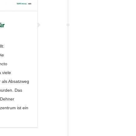
ür
lt:
ie
ncto
 viele
 als Absatzweg
wurden. Das
 Dehner
zentrum ist ein