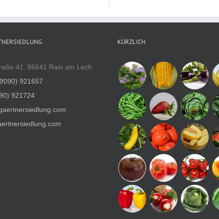
TNERSIEDLUNG
KÜRZLICH
raße 41, 86641 Rain am Lech
(9090) 921657
90) 921724
gaertnersiedlung.com
ertnersiedlung.com