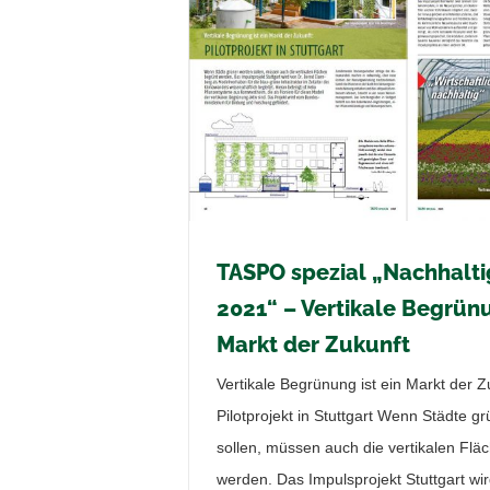
it 2021“ – Vertikale
kt der Zukunft
resseberichte
TASPO spezial „Nachhalti
2021“ – Vertikale Begrünu
Markt der Zukunft
Vertikale Begrünung ist ein Markt der Z
Pilotprojekt in Stuttgart Wenn Städte g
sollen, müssen auch die vertikalen Flä
werden. Das Impulsprojekt Stuttgart wi