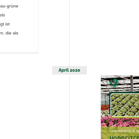
lau-grüne
els
gt ist
, die als
April 2020