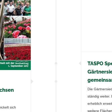
TASPO Spe
Gärtnersi
gemeinsa
Die Gärtnersie
achsen
ständig weiter
erheblich erweit
ckelt sich
weitere Fläche