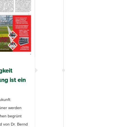
gkeit
ng ist ein
ukunft:
rüner werden
chen begrünt
rd von Dr. Bernd