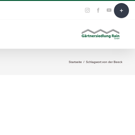
Toggle
YouTube
E-
Instagram
Facebook
Mail
Sliding
Bar
Area
Startseite
/
Schlagwort:
von der Beeck