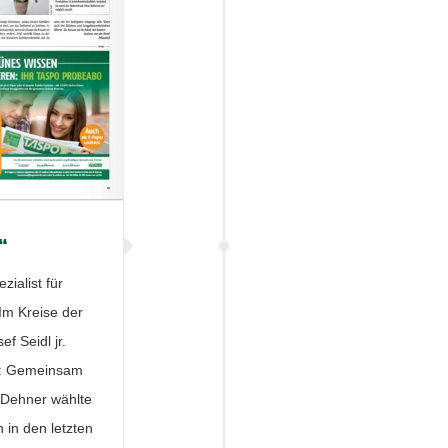
“
ialist für
Im Kreise der
f Seidl jr.
l: Gemeinsam
 Dehner wählte
 in den letzten