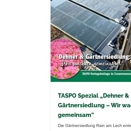
insam“
berichte
TASPO Spezial „Dehner &
Gärtnersiedlung – Wir w
gemeinsam“
Die Gärtnersiedlung Rain am Lech entwi