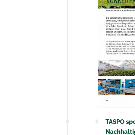
PO spezial: Vorreiter für Nachhaltigkeit
Aktuelles
Allgemein
Presseberichte
TASPO spez
Nachhalti