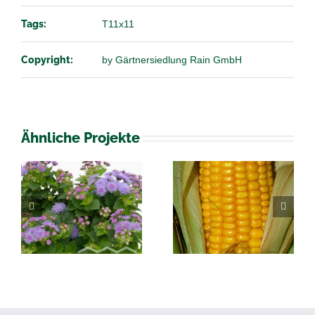
Tags:
T11x11
Copyright:
by Gärtnersiedlung Rain GmbH
Ähnliche Projekte
Solanum
Zea Mais
melongena
Auberginen