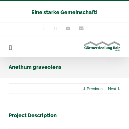
Zum
Eine starke Gemeinschaft!
Inhalt
springen
YouTube
E-
Instagram
Facebook
Mail
Anethum graveolens
Previous
Next
Project Description