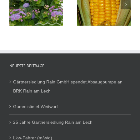
Solanum
Zea Mais
melongena
Auberginen
NEUESTE BEITRÄGE
Gärtnersiedlung Rain GmbH spendet Absaugpumpe an
BRK Rain am Lech
Gummistiefel-Weitwurf
25 Jahre Gärtnersiedlung Rain am Lech
Lkw-Fahrer (m/w/d)