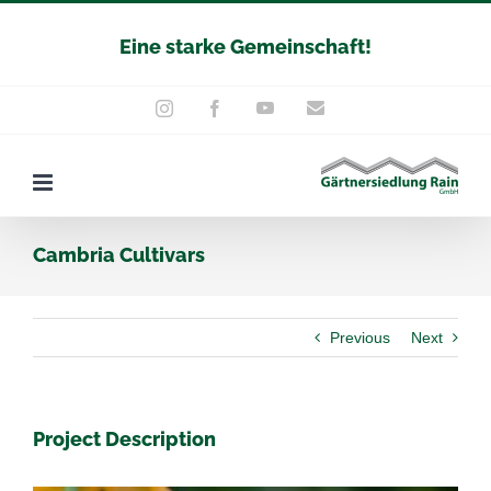
Zum
Eine starke Gemeinschaft!
Inhalt
springen
YouTube
E-
Instagram
Facebook
Mail
Cambria Cultivars
Previous
Next
Project Description