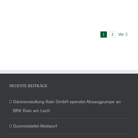
1
2
Vor
NEUESTE BEITRÄGE
Gärtnersiedlung Rain GmbH spendet Absaugpumpe an
BRK Rain am Lech
Gummistiefel-Weitwurf