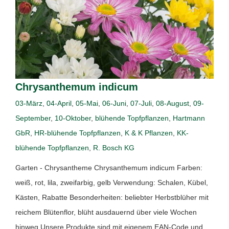
Chrysanthemum indicum
03-März
,
04-April
,
05-Mai
,
06-Juni
,
07-Juli
,
08-August
,
09-
September
,
10-Oktober
,
blühende Topfpflanzen
,
Hartmann
GbR
,
HR-blühende Topfpflanzen
,
K & K Pflanzen
,
KK-
blühende Topfpflanzen
,
R. Bosch KG
Garten - Chrysantheme Chrysanthemum indicum Farben:
weiß, rot, lila, zweifarbig, gelb Verwendung: Schalen, Kübel,
Kästen, Rabatte Besonderheiten: beliebter Herbstblüher mit
reichem Blütenflor, blüht ausdauernd über viele Wochen
hinweg Unsere Produkte sind mit eigenem EAN-Code und