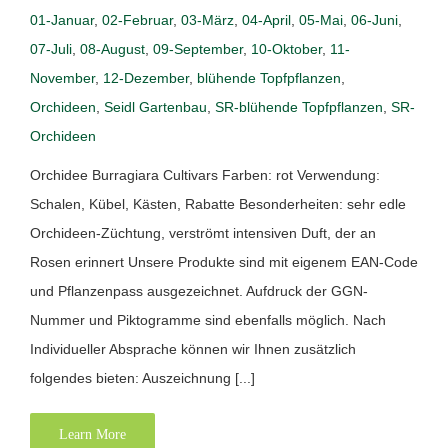
01-Januar
,
02-Februar
,
03-März
,
04-April
,
05-Mai
,
06-Juni
,
07-Juli
,
08-August
,
09-September
,
10-Oktober
,
11-
November
,
12-Dezember
,
blühende Topfpflanzen
,
Orchideen
,
Seidl Gartenbau
,
SR-blühende Topfpflanzen
,
SR-
Orchideen
Orchidee Burragiara Cultivars Farben: rot Verwendung:
Schalen, Kübel, Kästen, Rabatte Besonderheiten: sehr edle
Orchideen-Züchtung, verströmt intensiven Duft, der an
Rosen erinnert Unsere Produkte sind mit eigenem EAN-Code
und Pflanzenpass ausgezeichnet. Aufdruck der GGN-
Nummer und Piktogramme sind ebenfalls möglich. Nach
Individueller Absprache können wir Ihnen zusätzlich
folgendes bieten: Auszeichnung [...]
Learn More