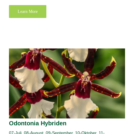
Learn More
Odontonia Hybriden
07-Juli
,
08-August
,
09-September
,
10-Oktober
,
11-