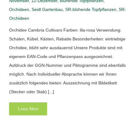
November
,
12-Dezember
,
blühende Topfpflanzen
,
Orchideen
,
Seidl Gartenbau
,
SR-blühende Topfpflanzen
,
SR-
Orchideen
Orchidee Cambria Cultivars Farben: lila-rosa Verwendung:
Schalen, Kübel, Kästen, Rabatte Besonderheiten: eintriebige
Orchidee, blüht sehr ausdauernd Unsere Produkte sind mit
eigenem EAN-Code und Pflanzenpass ausgezeichnet.
Aufdruck der GGN-Nummer und Piktogramme sind ebenfalls
möglich. Nach Individueller Absprache können wir Ihnen
zusätzlich folgendes bieten: Auszeichnung mit Bildetikett
(Stecker oder Stab) [...]
Learn More