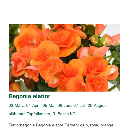
Begonia elatior
03-März
,
04-April
,
05-Mai
,
06-Juni
,
07-Juli
,
08-August
,
blühende Topfpflanzen
,
R. Bosch KG
Elatiorbegonie Begonia elatior Farben: gelb, rosa, orange,