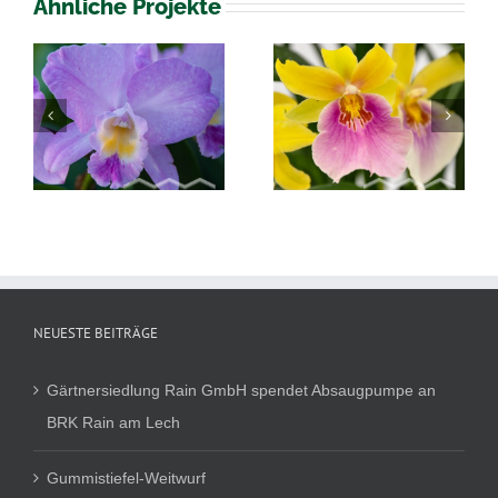
Ähnliche Projekte
s
Miltonia Hybriden
Begonia elatior
NEUESTE BEITRÄGE
Gärtnersiedlung Rain GmbH spendet Absaugpumpe an
BRK Rain am Lech
Gummistiefel-Weitwurf