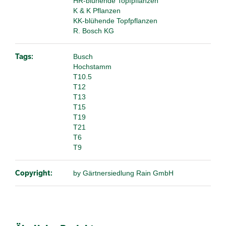
HR-blühende Topfpflanzen
K & K Pflanzen
KK-blühende Topfpflanzen
R. Bosch KG
Tags:
Busch
Hochstamm
T10.5
T12
T13
T15
T19
T21
T6
T9
Copyright:
by Gärtnersiedlung Rain GmbH