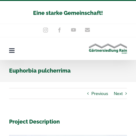
Zum
Eine starke Gemeinschaft!
Inhalt
springen
YouTube
E-
Instagram
Facebook
Mail
Euphorbia pulcherrima
Previous
Next
Project Description