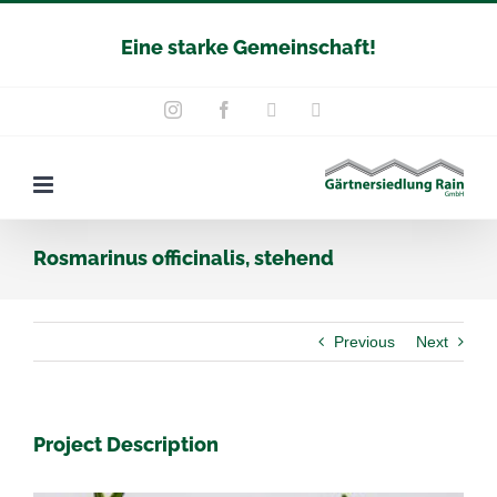
Zum
Eine starke Gemeinschaft!
Inhalt
springen
Instagram
Facebook
YouTube
E-
Mail
Rosmarinus officinalis, stehend
Previous
Next
Project Description