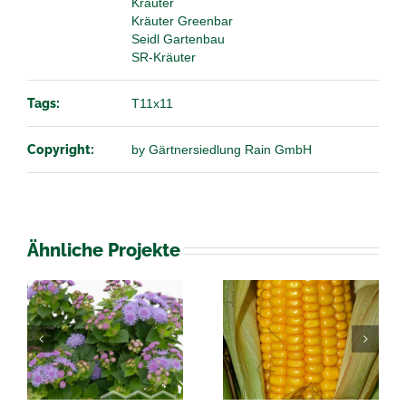
Kräuter
Kräuter Greenbar
Seidl Gartenbau
SR-Kräuter
Tags:
T11x11
Copyright:
by Gärtnersiedlung Rain GmbH
Ähnliche Projekte
Solanum
Zea Mais
melongena
Auberginen