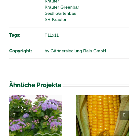
Kräuter
Kräuter Greenbar
Seidl Gartenbau
SR-Kräuter
Tags:
T11x11
Copyright:
by Gärtnersiedlung Rain GmbH
Ähnliche Projekte
Solanum
Zea Mais
melongena
Auberginen