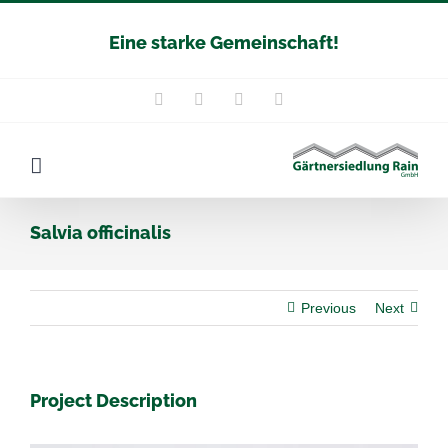
Zum
Eine starke Gemeinschaft!
Inhalt
springen
Instagram
Facebook
YouTube
E-
Mail
Salvia officinalis
Previous
Next
Project Description