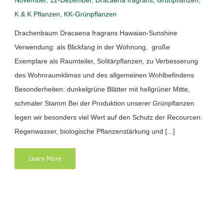
November
,
12-Dezember
,
Dracaena fragrans
,
Grünpflanzen
,
K & K Pflanzen
,
KK-Grünpflanzen
Drachenbaum Dracaena fragrans Hawaian-Sunshine
Verwendung: als Blickfang in der Wohnung, große
Exemplare als Raumteiler, Solitärpflanzen, zu Verbesserung
des Wohnraumklimas und des allgemeinen Wohlbefindens
Besonderheiten: dunkelgrüne Blätter mit hellgrüner Mitte,
schmaler Stamm Bei der Produktion unserer Grünpflanzen
legen wir besonders viel Wert auf den Schutz der Recourcen:
Regenwasser, biologische Pflanzenstärkung und [...]
Learn More