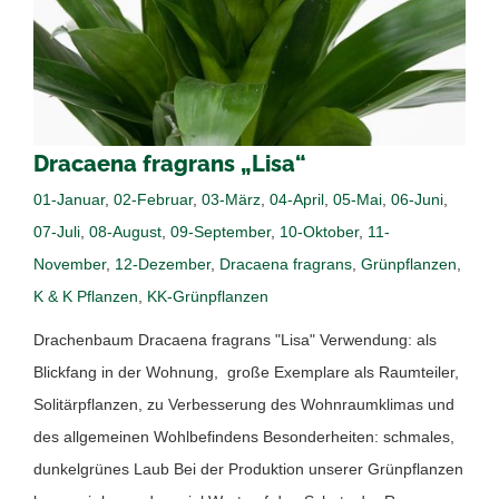
Dracaena fragrans „Lisa“
01-Januar
,
02-Februar
,
03-März
,
04-April
,
05-Mai
,
06-Juni
,
07-Juli
,
08-August
,
09-September
,
10-Oktober
,
11-
November
,
12-Dezember
,
Dracaena fragrans
,
Grünpflanzen
,
K & K Pflanzen
,
KK-Grünpflanzen
Drachenbaum Dracaena fragrans "Lisa" Verwendung: als
Blickfang in der Wohnung, große Exemplare als Raumteiler,
Solitärpflanzen, zu Verbesserung des Wohnraumklimas und
des allgemeinen Wohlbefindens Besonderheiten: schmales,
dunkelgrünes Laub Bei der Produktion unserer Grünpflanzen