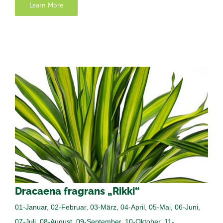
Learn More
Dracaena fragrans „Rikki“
01-Januar
,
02-Februar
,
03-März
,
04-April
,
05-Mai
,
06-Juni
,
07-Juli
,
08-August
,
09-September
,
10-Oktober
,
11-