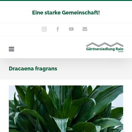
Zum
Eine starke Gemeinschaft!
Inhalt
springen
YouTube
E-
Instagram
Facebook
Mail
Dracaena fragrans