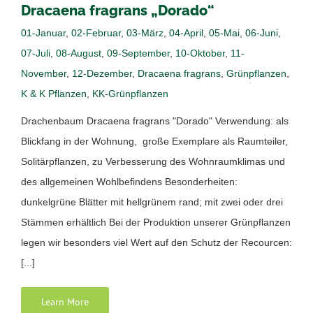
Dracaena fragrans „Dorado“
01-Januar
,
02-Februar
,
03-März
,
04-April
,
05-Mai
,
06-Juni
,
07-Juli
,
08-August
,
09-September
,
10-Oktober
,
11-
November
,
12-Dezember
,
Dracaena fragrans
,
Grünpflanzen
,
K & K Pflanzen
,
KK-Grünpflanzen
Drachenbaum Dracaena fragrans "Dorado" Verwendung: als
Blickfang in der Wohnung, große Exemplare als Raumteiler,
Solitärpflanzen, zu Verbesserung des Wohnraumklimas und
des allgemeinen Wohlbefindens Besonderheiten:
dunkelgrüne Blätter mit hellgrünem rand; mit zwei oder drei
Stämmen erhältlich Bei der Produktion unserer Grünpflanzen
legen wir besonders viel Wert auf den Schutz der Recourcen:
[...]
Learn More