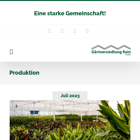
Zum
Eine starke Gemeinschaft!
Inhalt
springen
Instagram
Facebook
YouTube
E-
Mail
Produktion
Juli 2023