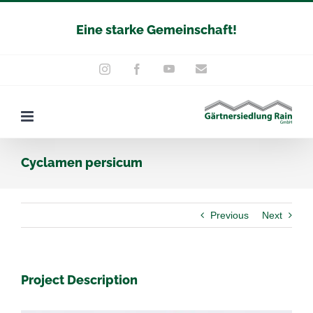
Zum
Eine starke Gemeinschaft!
Inhalt
springen
YouTube
E-
Instagram
Facebook
Mail
Cyclamen persicum
Previous
Next
Project Description