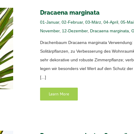
Dracaena marginata
01-Januar
,
02-Februar
,
03-März
,
04-April
,
05-Mai
November
,
12-Dezember
,
Dracaena marginata
,
G
Drachenbaum Dracaena marginata Verwendung: al
Solitärpflanzen, zu Verbesserung des Wohnraum
sehr dekorative und robuste Zimmerpflanze; verb
legen wir besonders viel Wert auf den Schutz de
[...]
Learn More