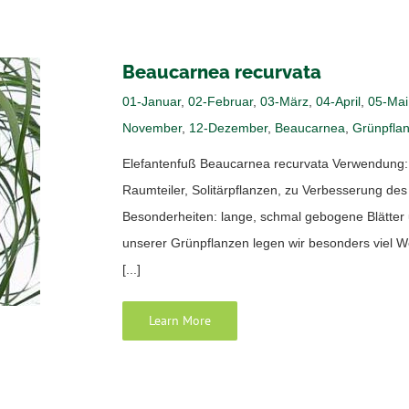
Beaucarnea recurvata
01-Januar
,
02-Februar
,
03-März
,
04-April
,
05-Mai
November
,
12-Dezember
,
Beaucarnea
,
Grünpfla
Elefantenfuß Beaucarnea recurvata Verwendung: 
Raumteiler, Solitärpflanzen, zu Verbesserung d
Besonderheiten: lange, schmal gebogene Blätter 
unserer Grünpflanzen legen wir besonders viel W
[...]
Learn More