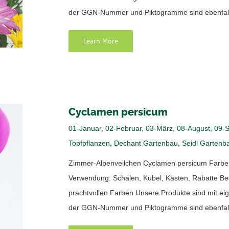
der GGN-Nummer und Piktogramme sind ebenfalls m
Learn More
Cyclamen persicum
01-Januar
,
02-Februar
,
03-März
,
08-August
,
09-
Topfpflanzen
,
Dechant Gartenbau
,
Seidl Gartenb
Zimmer-Alpenveilchen Cyclamen persicum Farben: pi
Verwendung: Schalen, Kübel, Kästen, Rabatte Bes
prachtvollen Farben Unsere Produkte sind mit 
der GGN-Nummer und Piktogramme sind ebenfalls m