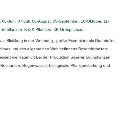
,
06-Juni
,
07-Juli
,
08-August
,
09-September
,
10-Oktober
,
11-
rünpflanzen
,
K & K Pflanzen
,
KK-Grünpflanzen
s Blickfang in der Wohnung, große Exemplare als Raumteiler,
klimas und des allgemeinen Wohlbefindens Besonderheiten:
essert die Raumluft Bei der Produktion unserer Grünpflanzen
r Recourcen: Regenwasser, biologische Pflanzenstärkung und