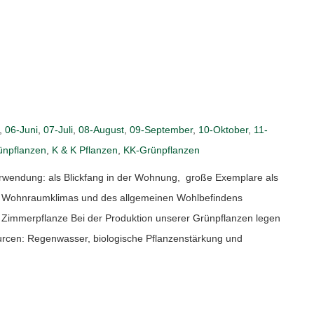
,
06-Juni
,
07-Juli
,
08-August
,
09-September
,
10-Oktober
,
11-
ünpflanzen
,
K & K Pflanzen
,
KK-Grünpflanzen
endung: als Blickfang in der Wohnung, große Exemplare als
es Wohnraumklimas und des allgemeinen Wohlbefindens
e Zimmerpflanze Bei der Produktion unserer Grünpflanzen legen
urcen: Regenwasser, biologische Pflanzenstärkung und