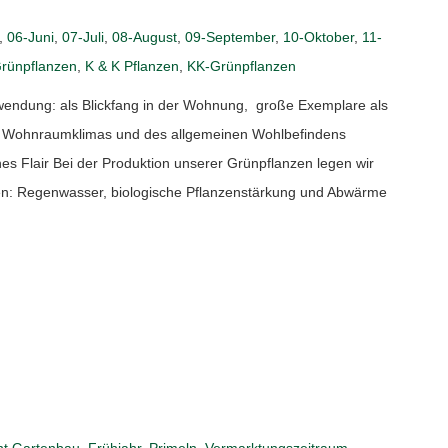
,
06-Juni
,
07-Juli
,
08-August
,
09-September
,
10-Oktober
,
11-
rünpflanzen
,
K & K Pflanzen
,
KK-Grünpflanzen
ndung: als Blickfang in der Wohnung, große Exemplare als
es Wohnraumklimas und des allgemeinen Wohlbefindens
hes Flair Bei der Produktion unserer Grünpflanzen legen wir
en: Regenwasser, biologische Pflanzenstärkung und Abwärme
t Gartenbau
,
Frühjahr
,
Primeln
,
Vermarktungszeitraum