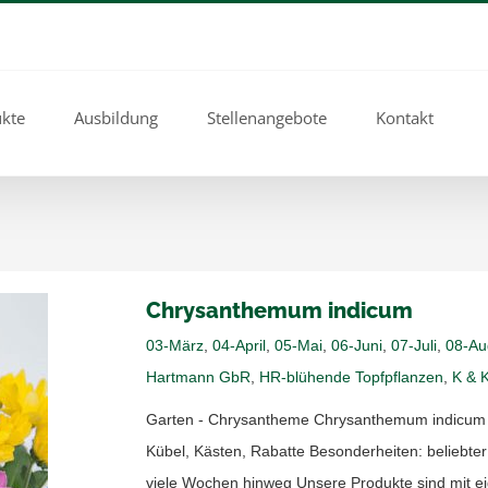
kte
Ausbildung
Stellenangebote
Kontakt
Chrysanthemum indicum
03-März
,
04-April
,
05-Mai
,
06-Juni
,
07-Juli
,
08-Au
Hartmann GbR
,
HR-blühende Topfpflanzen
,
K & 
Garten - Chrysantheme Chrysanthemum indicum Far
Kübel, Kästen, Rabatte Besonderheiten: beliebter
viele Wochen hinweg Unsere Produkte sind mit 