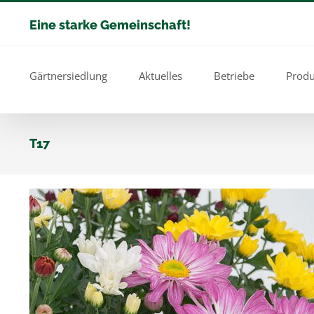
Zum
Eine starke Gemeinschaft!
Inhalt
springen
Gärtnersiedlung
Aktuelles
Betriebe
Produ
T17