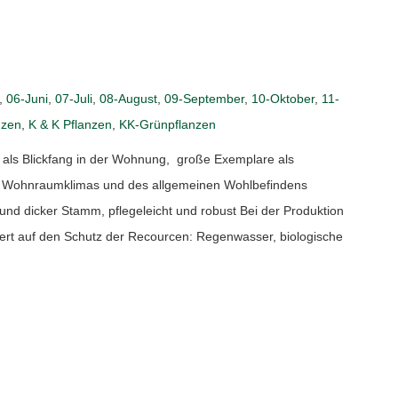
,
06-Juni
,
07-Juli
,
08-August
,
09-September
,
10-Oktober
,
11-
nzen
,
K & K Pflanzen
,
KK-Grünpflanzen
als Blickfang in der Wohnung, große Exemplare als
es Wohnraumklimas und des allgemeinen Wohlbefindens
und dicker Stamm, pflegeleicht und robust Bei der Produktion
ert auf den Schutz der Recourcen: Regenwasser, biologische