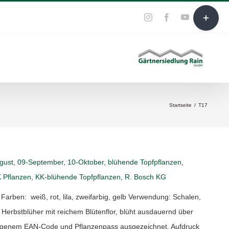
Toggle
YouTube
E-
Instagram
Facebook
Mail
Sliding
Bar
Area
Startseite
/
T17
gust
,
09-September
,
10-Oktober
,
blühende Topfpflanzen
,
K Pflanzen
,
KK-blühende Topfpflanzen
,
R. Bosch KG
ben: weiß, rot, lila, zweifarbig, gelb Verwendung: Schalen,
 Herbstblüher mit reichem Blütenflor, blüht ausdauernd über
eigenem EAN-Code und Pflanzenpass ausgezeichnet. Aufdruck