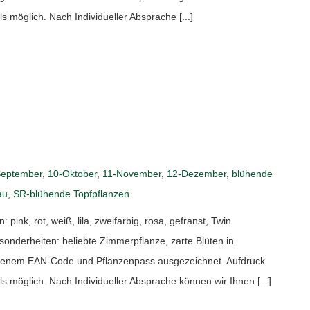
öglich. Nach Individueller Absprache [...]
September
,
10-Oktober
,
11-November
,
12-Dezember
,
blühende
au
,
SR-blühende Topfpflanzen
nk, rot, weiß, lila, zweifarbig, rosa, gefranst, Twin
onderheiten: beliebte Zimmerpflanze, zarte Blüten in
eigenem EAN-Code und Pflanzenpass ausgezeichnet. Aufdruck
öglich. Nach Individueller Absprache können wir Ihnen [...]