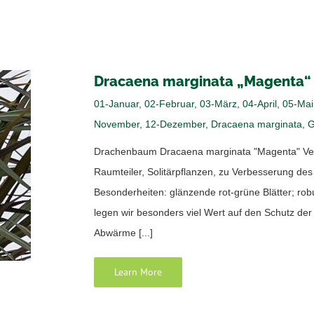
Dracaena marginata „Magenta“
01-Januar
,
02-Februar
,
03-März
,
04-April
,
05-Mai
November
,
12-Dezember
,
Dracaena marginata
,
G
Drachenbaum Dracaena marginata "Magenta" Ver
Raumteiler, Solitärpflanzen, zu Verbesserung d
Besonderheiten: glänzende rot-grüne Blätter; rob
legen wir besonders viel Wert auf den Schutz de
Abwärme [...]
Learn More