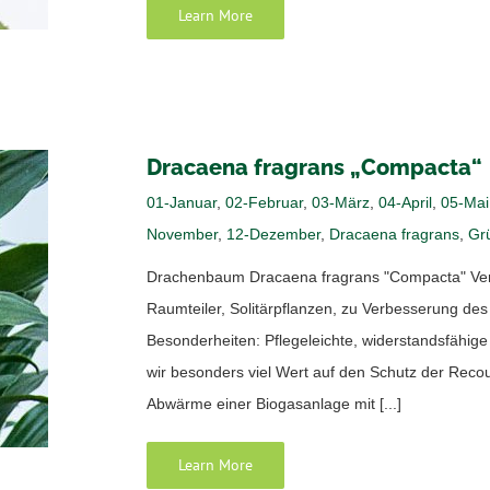
Learn More
Dracaena fragrans „Compacta“
01-Januar
,
02-Februar
,
03-März
,
04-April
,
05-Mai
November
,
12-Dezember
,
Dracaena fragrans
,
Gr
Drachenbaum Dracaena fragrans "Compacta" Verw
Raumteiler, Solitärpflanzen, zu Verbesserung d
Besonderheiten: Pflegeleichte, widerstandsfähig
wir besonders viel Wert auf den Schutz der Reco
Abwärme einer Biogasanlage mit [...]
Learn More