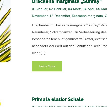
Dracaena marginata „Sunray“
01-Januar
,
02-Februar
,
03-März
,
04-April
,
05-Mai
November
,
12-Dezember
,
Dracaena marginata
,
G
Drachenbaum Dracaena marginata "Sunray" Verwe
Raumteiler, Solitärpflanzen, zu Verbesserung d
Besonderheiten: bunt gemusterte Blätter, exotisc
besonders viel Wert auf den Schutz der Recourc
einer [...]
Learn More
Primula elatior Schale
01-Januar
,
02-Februar
,
03-März
,
04-April
,
Dechan